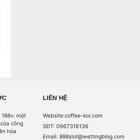
ỢC
LIÊN HỆ
 188v: một
Website:coffee-koi.com
 của công
SĐT: 0967316136
ăn hóa
Email:
888slot@wettingblog.com