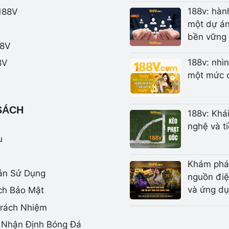
188v: hành
 188V
một dự án
bền vững
88V
188v: nhì
8V
một mức 
SÁCH
188v: Khá
nghệ và t
u
Khám phá
ản Sử Dụng
nguồn điệ
và ứng d
ch Bảo Mật
Trách Nhiệm
– Nhận Định Bóng Đá