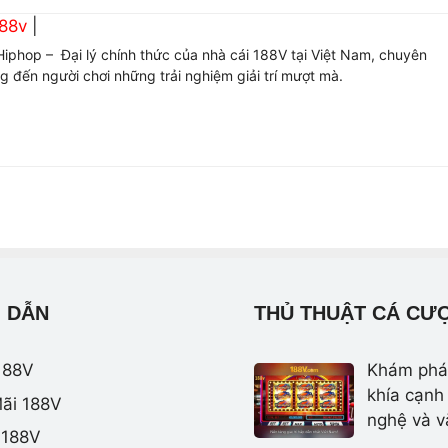
188v
|
iphop – Đại lý chính thức của nhà cái 188V tại Việt Nam, chuyên
 đến người chơi những trải nghiệm giải trí mượt mà.
 DẪN
THỦ THUẬT CÁ CƯ
188V
Khám phá
khía cạnh
ãi 188V
nghệ và v
 188V