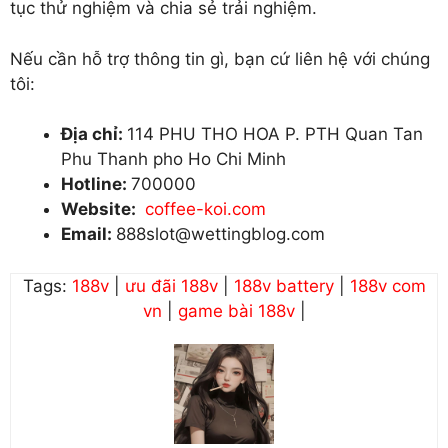
tục thử nghiệm và chia sẻ trải nghiệm.
Nếu cần hỗ trợ thông tin gì, bạn cứ liên hệ với chúng
tôi:
Địa chỉ:
114 PHU THO HOA P. PTH Quan Tan
Phu Thanh pho Ho Chi Minh
Hotline:
700000
Website:
coffee-koi.com
Email:
888slot@wettingblog.com
Tags:
188v
|
ưu đãi 188v
|
188v battery
|
188v com
vn
|
game bài 188v
|