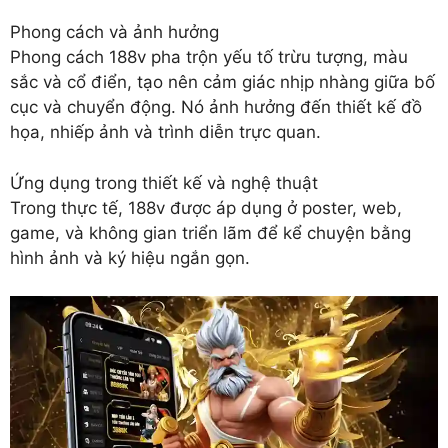
Phong cách và ảnh hưởng
Phong cách 188v pha trộn yếu tố trừu tượng, màu
sắc và cổ điển, tạo nên cảm giác nhịp nhàng giữa bố
cục và chuyển động. Nó ảnh hưởng đến thiết kế đồ
họa, nhiếp ảnh và trình diễn trực quan.
Ứng dụng trong thiết kế và nghệ thuật
Trong thực tế, 188v được áp dụng ở poster, web,
game, và không gian triển lãm để kể chuyện bằng
hình ảnh và ký hiệu ngắn gọn.