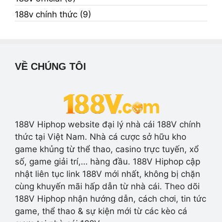
188v chính thức (9)
VỀ CHÚNG TÔI
188V Hiphop website đại lý nhà cái 188V chính
thức tại Việt Nam. Nhà cá cược sở hữu kho
game khủng từ thể thao, casino trực tuyến, xổ
số, game giải trí,… hàng đầu. 188V Hiphop cập
nhật liên tục link 188V mới nhất, không bị chặn
cùng khuyến mãi hấp dẫn từ nhà cái. Theo dõi
188V Hiphop nhận hướng dẫn, cách chơi, tin tức
game, thể thao & sự kiện mới từ các kèo cá