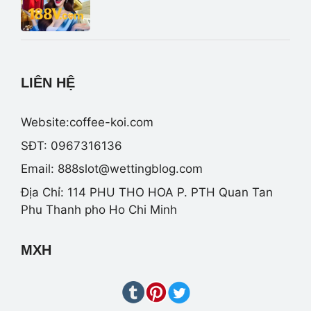
LIÊN HỆ
Website:coffee-koi.com
SĐT: 0967316136
Email:
888slot@wettingblog.com
Địa Chỉ: 114 PHU THO HOA P. PTH Quan Tan
Phu Thanh pho Ho Chi Minh
MXH