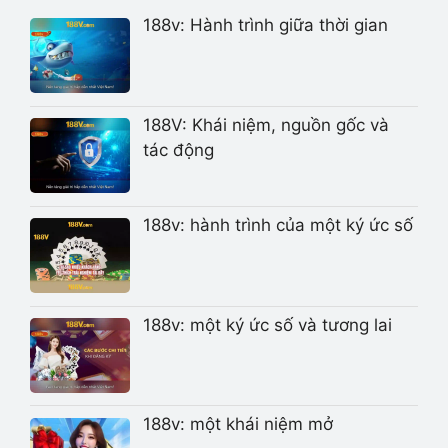
188v: Hành trình giữa thời gian
188V: Khái niệm, nguồn gốc và
tác động
188v: hành trình của một ký ức số
188v: một ký ức số và tương lai
188v: một khái niệm mở