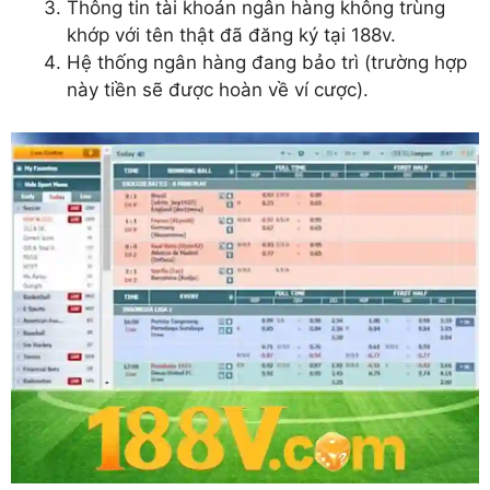
Thông tin tài khoản ngân hàng không trùng
khớp với tên thật đã đăng ký tại 188v.
Hệ thống ngân hàng đang bảo trì (trường hợp
này tiền sẽ được hoàn về ví cược).