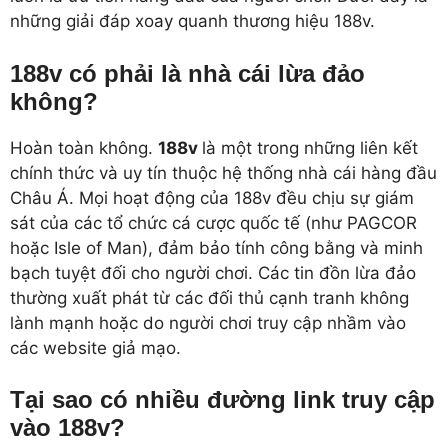
những giải đáp xoay quanh thương hiệu 188v.
188v có phải là nhà cái lừa đảo
không?
Hoàn toàn không.
188v
là một trong những liên kết
chính thức và uy tín thuộc hệ thống nhà cái hàng đầu
Châu Á. Mọi hoạt động của 188v đều chịu sự giám
sát của các tổ chức cá cược quốc tế (như PAGCOR
hoặc Isle of Man), đảm bảo tính công bằng và minh
bạch tuyệt đối cho người chơi. Các tin đồn lừa đảo
thường xuất phát từ các đối thủ cạnh tranh không
lành mạnh hoặc do người chơi truy cập nhầm vào
các website giả mạo.
Tại sao có nhiều đường link truy cập
vào 188v?