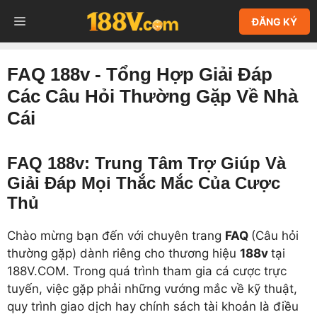
Chuyển
MENU
ĐĂNG KÝ
đến
nội
dung
FAQ 188v - Tổng Hợp Giải Đáp
Các Câu Hỏi Thường Gặp Về Nhà
Cái
FAQ 188v: Trung Tâm Trợ Giúp Và
Giải Đáp Mọi Thắc Mắc Của Cược
Thủ
Chào mừng bạn đến với chuyên trang
FAQ
(Câu hỏi
thường gặp) dành riêng cho thương hiệu
188v
tại
188V.COM. Trong quá trình tham gia cá cược trực
tuyến, việc gặp phải những vướng mắc về kỹ thuật,
quy trình giao dịch hay chính sách tài khoản là điều