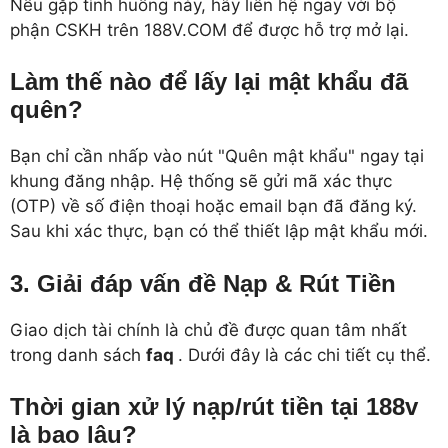
Nếu gặp tình huống này, hãy liên hệ ngay với bộ
phận CSKH trên 188V.COM để được hỗ trợ mở lại.
Làm thế nào để lấy lại mật khẩu đã
quên?
Bạn chỉ cần nhấp vào nút "Quên mật khẩu" ngay tại
khung đăng nhập. Hệ thống sẽ gửi mã xác thực
(OTP) về số điện thoại hoặc email bạn đã đăng ký.
Sau khi xác thực, bạn có thể thiết lập mật khẩu mới.
3. Giải đáp vấn đề Nạp & Rút Tiền
Giao dịch tài chính là chủ đề được quan tâm nhất
trong danh sách
faq
. Dưới đây là các chi tiết cụ thể.
Thời gian xử lý nạp/rút tiền tại 188v
là bao lâu?