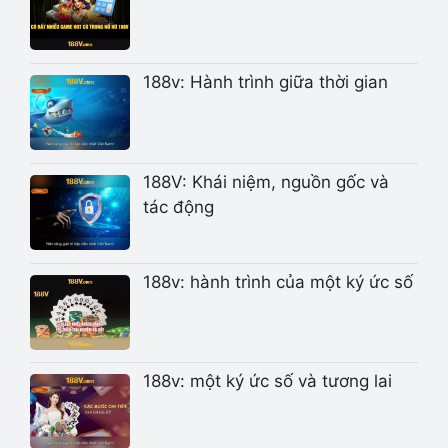
188v: Hành trình giữa thời gian
188V: Khái niệm, nguồn gốc và
tác động
188v: hành trình của một ký ức số
188v: một ký ức số và tương lai