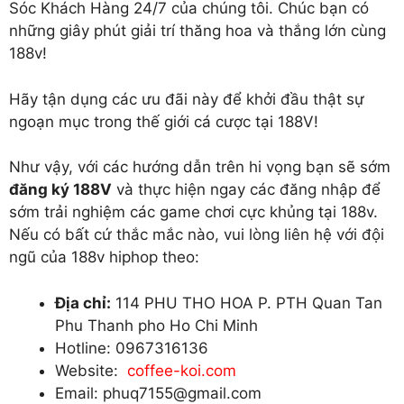
Sóc Khách Hàng 24/7 của chúng tôi. Chúc bạn có
những giây phút giải trí thăng hoa và thắng lớn cùng
188v!
Hãy tận dụng các ưu đãi này để khởi đầu thật sự
ngoạn mục trong thế giới cá cược tại 188V!
Như vậy, với các hướng dẫn trên hi vọng bạn sẽ sớm
đăng ký 188V
và thực hiện ngay các đăng nhập để
sớm trải nghiệm các game chơi cực khủng tại 188v.
Nếu có bất cứ thắc mắc nào, vui lòng liên hệ với đội
ngũ của 188v hiphop theo:
Địa chỉ:
114 PHU THO HOA P. PTH Quan Tan
Phu Thanh pho Ho Chi Minh
Hotline: 0967316136
Website:
coffee-koi.com
Email:
phuq7155@gmail.com