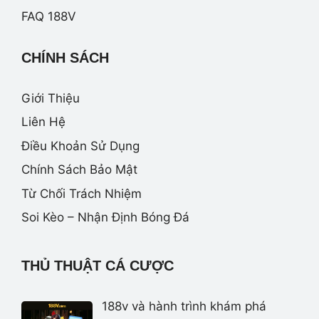
FAQ 188V
CHÍNH SÁCH
Giới Thiệu
Liên Hệ
Điều Khoản Sử Dụng
Chính Sách Bảo Mật
Từ Chối Trách Nhiệm
Soi Kèo – Nhận Định Bóng Đá
THỦ THUẬT CÁ CƯỢC
188v và hành trình khám phá