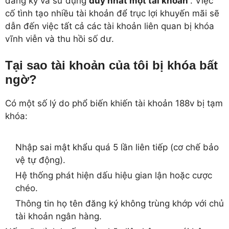
đăng ký và sử dụng
duy nhất một tài khoản
. Việc
cố tình tạo nhiều tài khoản để trục lợi khuyến mãi sẽ
dẫn đến việc tất cả các tài khoản liên quan bị khóa
vĩnh viễn và thu hồi số dư.
Tại sao tài khoản của tôi bị khóa bất
ngờ?
Có một số lý do phổ biến khiến tài khoản 188v bị tạm
khóa:
Nhập sai mật khẩu quá 5 lần liên tiếp (cơ chế bảo
vệ tự động).
Hệ thống phát hiện dấu hiệu gian lận hoặc cược
chéo.
Thông tin họ tên đăng ký không trùng khớp với chủ
tài khoản ngân hàng.