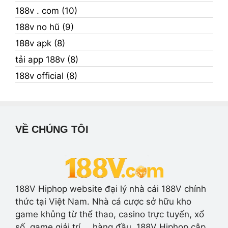
188v . com (10)
188v no hũ (9)
188v apk (8)
tải app 188v (8)
188v official (8)
VỀ CHÚNG TÔI
188V Hiphop website đại lý nhà cái 188V chính
thức tại Việt Nam. Nhà cá cược sở hữu kho
game khủng từ thể thao, casino trực tuyến, xổ
số, game giải trí,… hàng đầu. 188V Hiphop cập