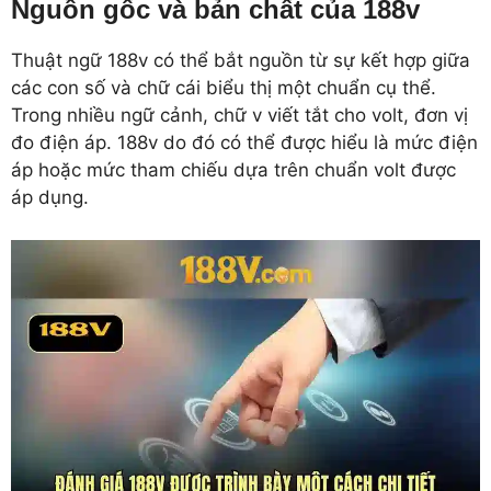
Nguồn gốc và bản chất của 188v
Thuật ngữ 188v có thể bắt nguồn từ sự kết hợp giữa
các con số và chữ cái biểu thị một chuẩn cụ thể.
Trong nhiều ngữ cảnh, chữ v viết tắt cho volt, đơn vị
đo điện áp. 188v do đó có thể được hiểu là mức điện
áp hoặc mức tham chiếu dựa trên chuẩn volt được
áp dụng.