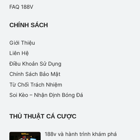
FAQ 188V
CHÍNH SÁCH
Giới Thiệu
Liên Hệ
Điều Khoản Sử Dụng
Chính Sách Bảo Mật
Từ Chối Trách Nhiệm
Soi Kèo – Nhận Định Bóng Đá
THỦ THUẬT CÁ CƯỢC
188v và hành trình khám phá