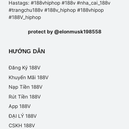
Hastags: #188vhiphop #188v #nha_cai_188v
#trangchu188v #188v_hiphop #188vhipop
#188V_hiphop
protect by @elonmusk198558
HƯỚNG DẪN
Đăng Ký 188V
Khuyến Mãi 188V
Nạp Tiền 188V
Rút Tiền 188V
App 188V
ĐẠI LÝ 188V
CSKH 188V