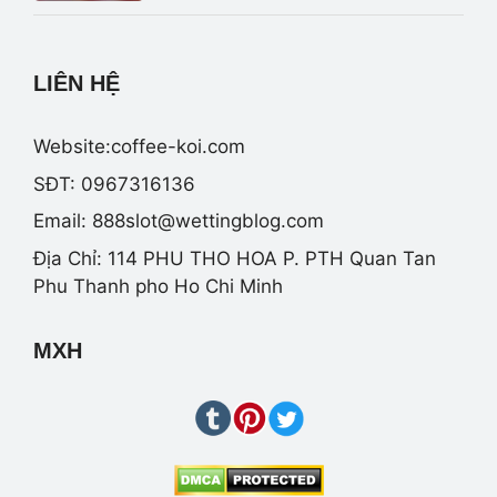
LIÊN HỆ
Website:coffee-koi.com
SĐT: 0967316136
Email:
888slot@wettingblog.com
Địa Chỉ: 114 PHU THO HOA P. PTH Quan Tan
Phu Thanh pho Ho Chi Minh
MXH