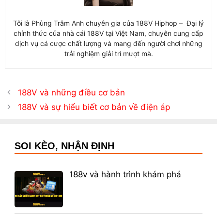
Tôi là Phùng Trâm Anh chuyên gia của 188V Hiphop – Đại lý
chính thức của nhà cái 188V tại Việt Nam, chuyên cung cấp
dịch vụ cá cược chất lượng và mang đến người chơi những
trải nghiệm giải trí mượt mà.
188V và những điều cơ bản
188V và sự hiểu biết cơ bản về điện áp
SOI KÈO, NHẬN ĐỊNH
188v và hành trình khám phá