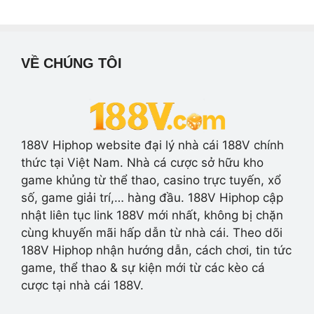
VỀ CHÚNG TÔI
188V Hiphop website đại lý nhà cái 188V chính
thức tại Việt Nam. Nhà cá cược sở hữu kho
game khủng từ thể thao, casino trực tuyến, xổ
số, game giải trí,… hàng đầu. 188V Hiphop cập
nhật liên tục link 188V mới nhất, không bị chặn
cùng khuyến mãi hấp dẫn từ nhà cái. Theo dõi
188V Hiphop nhận hướng dẫn, cách chơi, tin tức
game, thể thao & sự kiện mới từ các kèo cá
cược tại nhà cái 188V.