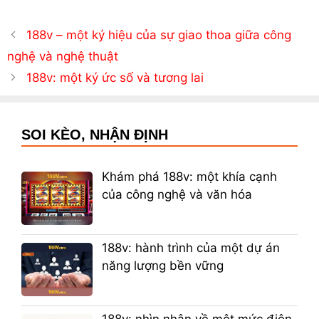
188v – một ký hiệu của sự giao thoa giữa công
nghệ và nghệ thuật
188v: một ký ức số và tương lai
SOI KÈO, NHẬN ĐỊNH
Khám phá 188v: một khía cạnh
của công nghệ và văn hóa
188v: hành trình của một dự án
năng lượng bền vững
188v: nhìn nhận về một mức điện