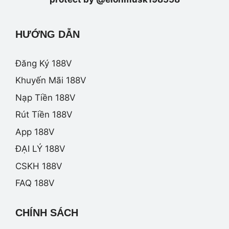
HƯỚNG DẪN
Đăng Ký 188V
Khuyến Mãi 188V
Nạp Tiền 188V
Rút Tiền 188V
App 188V
ĐẠI LÝ 188V
CSKH 188V
FAQ 188V
CHÍNH SÁCH