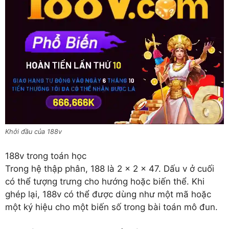
Khởi đầu của 188v
188v trong toán học
Trong hệ thập phân, 188 là 2 × 2 × 47. Dấu v ở cuối
có thể tượng trưng cho hướng hoặc biến thể. Khi
ghép lại, 188v có thể được dùng như một mã hoặc
một ký hiệu cho một biến số trong bài toán mô đun.