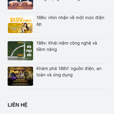
188v: nhìn nhận về một mức điện
áp
188v: Khái niệm công nghệ và
tiềm năng
Khám phá 188V: nguồn điện, an
toàn và ứng dụng
LIÊN HỆ