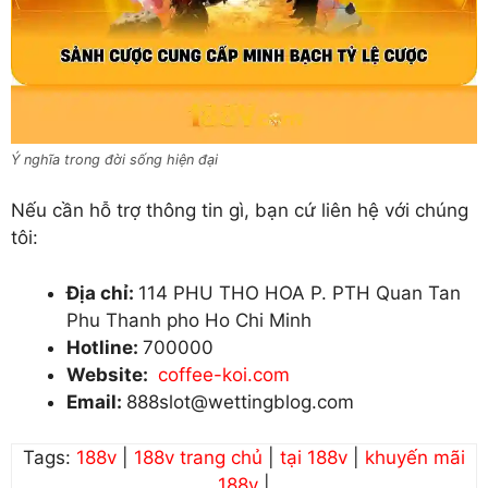
Ý nghĩa trong đời sống hiện đại
Nếu cần hỗ trợ thông tin gì, bạn cứ liên hệ với chúng
tôi:
Địa chỉ:
114 PHU THO HOA P. PTH Quan Tan
Phu Thanh pho Ho Chi Minh
Hotline:
700000
Website:
coffee-koi.com
Email:
888slot@wettingblog.com
Tags:
188v
|
188v trang chủ
|
tại 188v
|
khuyến mãi
188v
|