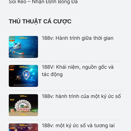
Soi Kèo – Nhận Định Bóng Đá
THỦ THUẬT CÁ CƯỢC
188v: Hành trình giữa thời gian
188V: Khái niệm, nguồn gốc và
tác động
188v: hành trình của một ký ức số
188v: một ký ức số và tương lai