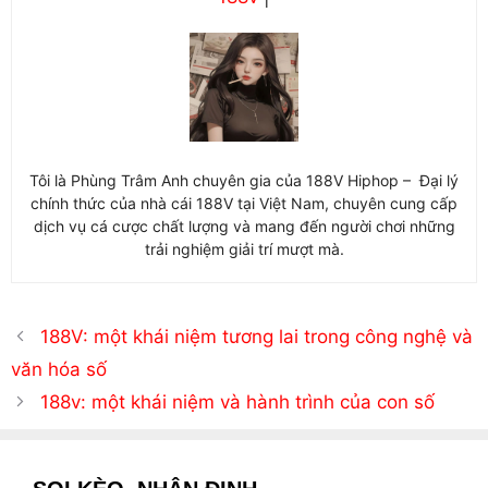
Tôi là Phùng Trâm Anh chuyên gia của 188V Hiphop – Đại lý
chính thức của nhà cái 188V tại Việt Nam, chuyên cung cấp
dịch vụ cá cược chất lượng và mang đến người chơi những
trải nghiệm giải trí mượt mà.
188V: một khái niệm tương lai trong công nghệ và
văn hóa số
188v: một khái niệm và hành trình của con số