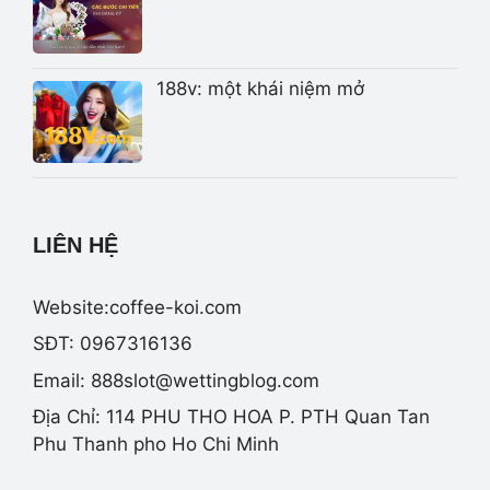
188v: một khái niệm mở
LIÊN HỆ
Website:coffee-koi.com
SĐT: 0967316136
Email:
888slot@wettingblog.com
Địa Chỉ: 114 PHU THO HOA P. PTH Quan Tan
Phu Thanh pho Ho Chi Minh