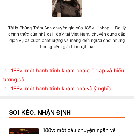
Tôi là Phùng Trâm Anh chuyên gia của 188V Hiphop – Đại lý
chính thức của nhà cái 188V tại Việt Nam, chuyên cung cấp
dịch vụ cá cược chất lượng và mang đến người chơi những
trải nghiệm giải trí mượt mà.
188v: một hành trình khám phá điện áp và biểu
tượng số
188v: một hành trình khám phá và ý nghĩa
SOI KÈO, NHẬN ĐỊNH
188v: một câu chuyện ngắn về