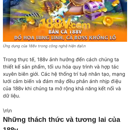
Ứng dụng của 188v trong công nghệ hiện đại\n
Trong thực tế, 188v ảnh hưởng đến cách chúng ta
thiết kế sản phẩm, tối ưu hóa quy trình và hợp tác
xuyên biên giới. Các hệ thống trí tuệ nhân tạo, mạng
lưới cảm biến và đám mây đều phản ánh nhịp điệu
của 188v khi chúng ta mở rộng khả năng kết nối và
dữ liệu.
\n\n
Những thách thức và tương lai của
188v