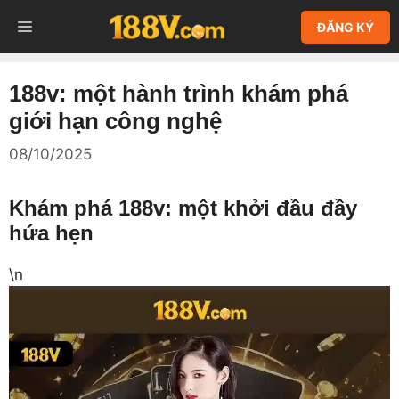
Chuyển
MENU
ĐĂNG KÝ
đến
nội
dung
188v: một hành trình khám phá
giới hạn công nghệ
08/10/2025
Khám phá 188v: một khởi đầu đầy
hứa hẹn
\n