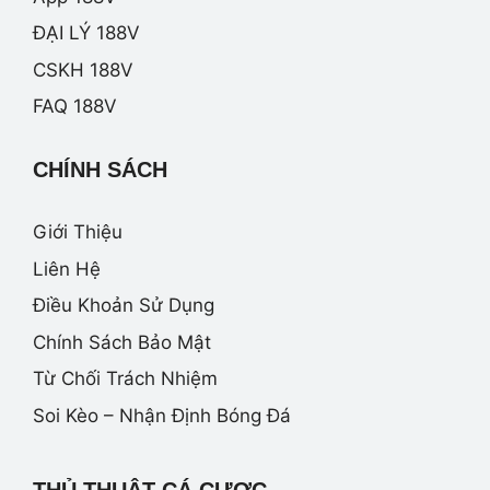
ĐẠI LÝ 188V
CSKH 188V
FAQ 188V
CHÍNH SÁCH
Giới Thiệu
Liên Hệ
Điều Khoản Sử Dụng
Chính Sách Bảo Mật
Từ Chối Trách Nhiệm
Soi Kèo – Nhận Định Bóng Đá
THỦ THUẬT CÁ CƯỢC