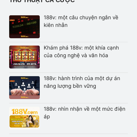
188v: một câu chuyện ngắn về
kiên nhẫn
Khám phá 188v: một khía cạnh
của công nghệ và văn hóa
188v: hành trình của một dự án
năng lượng bền vững
188v: nhìn nhận về một mức điện
áp