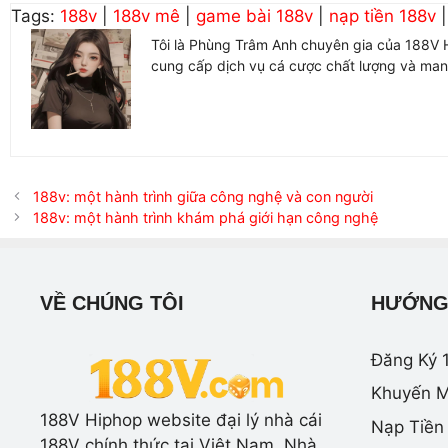
Tags:
188v
|
188v mê
|
game bài 188v
|
nạp tiền 188v
|
Tôi là Phùng Trâm Anh chuyên gia của 188V H
cung cấp dịch vụ cá cược chất lượng và mang
188v: một hành trình giữa công nghệ và con người
188v: một hành trình khám phá giới hạn công nghệ
VỀ CHÚNG TÔI
HƯỚNG
Đăng Ký 
Khuyến M
188V Hiphop website đại lý nhà cái
Nạp Tiền
188V chính thức tại Việt Nam. Nhà