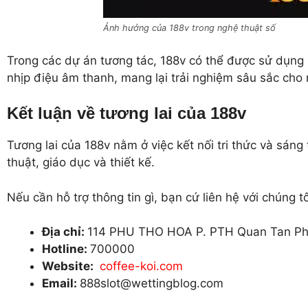
Ảnh hưởng của 188v trong nghệ thuật số
Trong các dự án tương tác, 188v có thể được sử dụng
nhịp điệu âm thanh, mang lại trải nghiệm sâu sắc cho
Kết luận về tương lai của 188v
Tương lai của 188v nằm ở việc kết nối tri thức và sáng
thuật, giáo dục và thiết kế.
Nếu cần hỗ trợ thông tin gì, bạn cứ liên hệ với chúng t
Địa chỉ:
114 PHU THO HOA P. PTH Quan Tan Ph
Hotline:
700000
Website:
coffee-koi.com
Email:
888slot@wettingblog.com