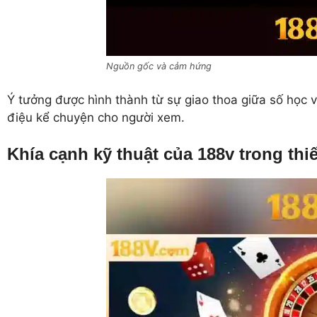
Nguồn gốc và cảm hứng
Ý tưởng được hình thành từ sự giao thoa giữa số học v
điệu kể chuyện cho người xem.
Khía cạnh kỹ thuật của 188v trong thi