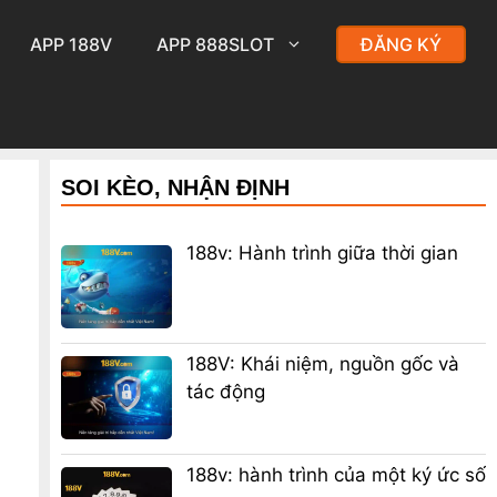
APP 188V
APP 888SLOT
ĐĂNG KÝ
SOI KÈO, NHẬN ĐỊNH
188v: Hành trình giữa thời gian
188V: Khái niệm, nguồn gốc và
tác động
188v: hành trình của một ký ức số