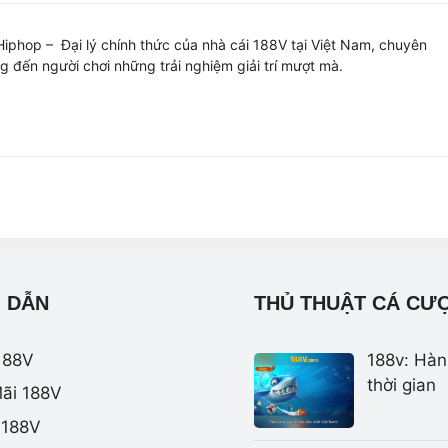
iphop – Đại lý chính thức của nhà cái 188V tại Việt Nam, chuyên
 đến người chơi những trải nghiệm giải trí mượt mà.
 DẪN
THỦ THUẬT CÁ CƯ
188V
188v: Hàn
thời gian
ãi 188V
 188V