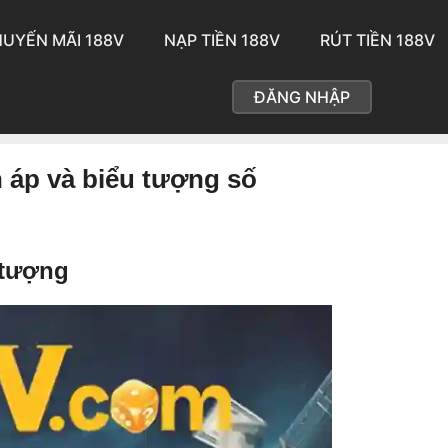
UYẾN MÃI 188V
NẠP TIỀN 188V
RÚT TIỀN 188V
ĐĂNG NHẬP
 áp và biểu tượng số
 tượng