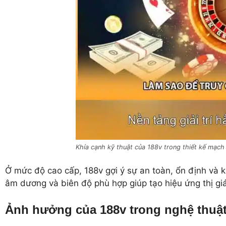
Khía cạnh kỹ thuật của 188v trong thiết kế mạch
Ở mức độ cao cấp, 188v gợi ý sự an toàn, ổn định và k
âm dương và biên độ phù hợp giúp tạo hiệu ứng thị giá
Ảnh hưởng của 188v trong nghệ thuật