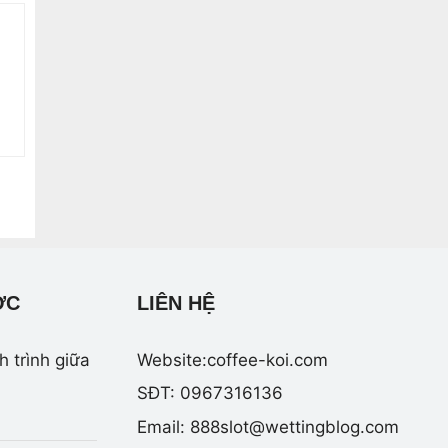
ỢC
LIÊN HỆ
h trình giữa
Website:coffee-koi.com
SĐT: 0967316136
Email:
888slot@wettingblog.com