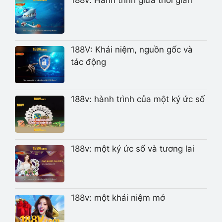
188v: Hành trình giữa thời gian
188V: Khái niệm, nguồn gốc và
tác động
188v: hành trình của một ký ức số
188v: một ký ức số và tương lai
188v: một khái niệm mở