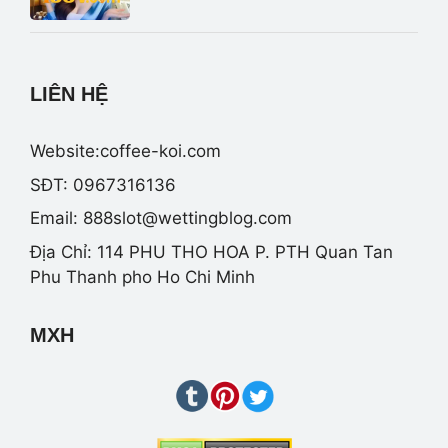
LIÊN HỆ
Website:coffee-koi.com
SĐT: 0967316136
Email:
888slot@wettingblog.com
Địa Chỉ: 114 PHU THO HOA P. PTH Quan Tan
Phu Thanh pho Ho Chi Minh
MXH