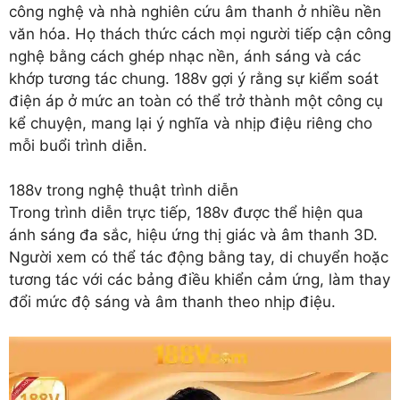
công nghệ và nhà nghiên cứu âm thanh ở nhiều nền
văn hóa. Họ thách thức cách mọi người tiếp cận công
nghệ bằng cách ghép nhạc nền, ánh sáng và các
khớp tương tác chung. 188v gợi ý rằng sự kiểm soát
điện áp ở mức an toàn có thể trở thành một công cụ
kể chuyện, mang lại ý nghĩa và nhịp điệu riêng cho
mỗi buổi trình diễn.
188v trong nghệ thuật trình diễn
Trong trình diễn trực tiếp, 188v được thể hiện qua
ánh sáng đa sắc, hiệu ứng thị giác và âm thanh 3D.
Người xem có thể tác động bằng tay, di chuyển hoặc
tương tác với các bảng điều khiển cảm ứng, làm thay
đổi mức độ sáng và âm thanh theo nhịp điệu.