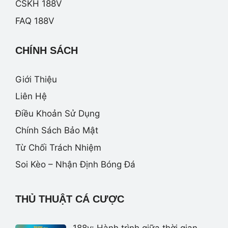
CSKH 188V
FAQ 188V
CHÍNH SÁCH
Giới Thiệu
Liên Hệ
Điều Khoản Sử Dụng
Chính Sách Bảo Mật
Từ Chối Trách Nhiệm
Soi Kèo – Nhận Định Bóng Đá
THỦ THUẬT CÁ CƯỢC