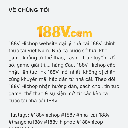
VỀ CHÚNG TÔI
188V Hiphop website đại lý nhà cái 188V chính
thức tại Việt Nam. Nhà cá cược sở hữu kho
game khủng từ thể thao, casino trực tuyến, xổ
số, game giải trí,… hàng đầu. 188V Hiphop cập
nhật liên tục link 188V mới nhất, không bị chặn
cùng khuyến mãi hấp dẫn từ nhà cái. Theo dõi
188V Hiphop nhận hướng dẫn, cách chơi, tin tức
game, thể thao & sự kiện mới từ các kèo cá
cược tại nhà cái 188V.
Hastags: #188vhiphop #188v #nha_cai_188v
#trangchu188v #188v_hiphop #188vhipop