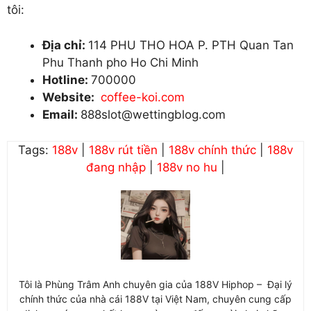
tôi:
Địa chỉ:
114 PHU THO HOA P. PTH Quan Tan
Phu Thanh pho Ho Chi Minh
Hotline:
700000
Website:
coffee-koi.com
Email:
888slot@wettingblog.com
Tags:
188v
|
188v rút tiền
|
188v chính thức
|
188v
đang nhập
|
188v no hu
|
Tôi là Phùng Trâm Anh chuyên gia của 188V Hiphop – Đại lý
chính thức của nhà cái 188V tại Việt Nam, chuyên cung cấp