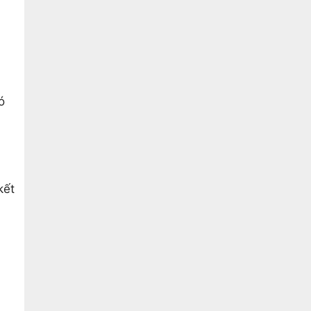
ó
kết