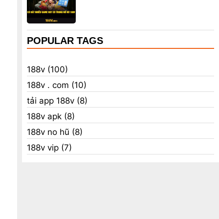
POPULAR TAGS
188v (100)
188v . com (10)
tải app 188v (8)
188v apk (8)
188v no hũ (8)
188v vip (7)