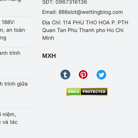
SĐT: 0967316136
Email:
888slot@wettingblog.com
 188V:
Địa Chỉ: 114 PHU THO HOA P. PTH
n, an toàn
Quan Tan Phu Thanh pho Ho Chi
ụng
Minh
ành trình
MXH
h trình giữa
i niệm,
 và tác