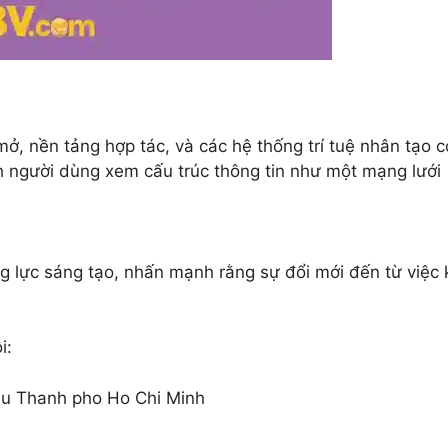
ở, nền tảng hợp tác, và các hệ thống trí tuệ nhân tạo c
h người dùng xem cấu trúc thông tin như một mạng lưới
ng lực sáng tạo, nhấn mạnh rằng sự đổi mới đến từ việc 
ôi:
u Thanh pho Ho Chi Minh