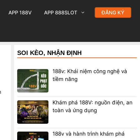
APP 188V
APP 888SLOT
ĐĂNG KÝ
SOI KÈO, NHẬN ĐỊNH
188v: Khái niệm công nghệ và
tiềm năng
n
Khám phá 188V: nguồn điện, an
toàn và ứng dụng
188v và hành trình khám phá