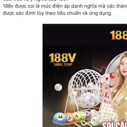
188v được coi là mức điện áp danh nghĩa mà các thàn
được xác định tùy theo tiêu chuẩn và ứng dụng.