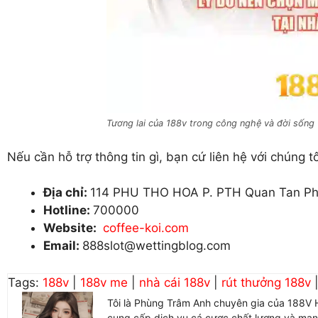
Tương lai của 188v trong công nghệ và đời sống
Nếu cần hỗ trợ thông tin gì, bạn cứ liên hệ với chúng t
Địa chỉ:
114 PHU THO HOA P. PTH Quan Tan Ph
Hotline:
700000
Website:
coffee-koi.com
Email:
888slot@wettingblog.com
Tags:
188v
|
188v me
|
nhà cái 188v
|
rút thưởng 188v
Tôi là Phùng Trâm Anh chuyên gia của 188V H
cung cấp dịch vụ cá cược chất lượng và mang