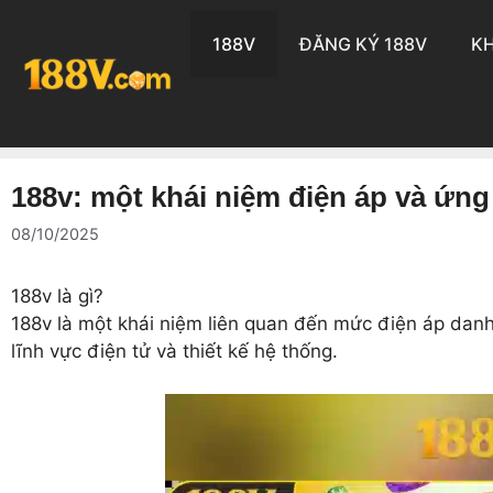
Chuyển
đến
188V
ĐĂNG KÝ 188V
KH
nội
dung
188v: một khái niệm điện áp và ứn
08/10/2025
188v là gì?
188v là một khái niệm liên quan đến mức điện áp dan
lĩnh vực điện tử và thiết kế hệ thống.