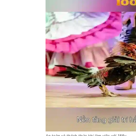
An toàn và thách thức khi làm việc với 188v