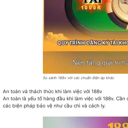
So sánh 188v với các chuẩn điện áp khác
An toàn và thách thức khi làm việc với 188v
An toàn là yếu tố hàng đầu khi làm việc với 188v. Cần 
các biện pháp bảo vệ như cầu chì và cách ly.