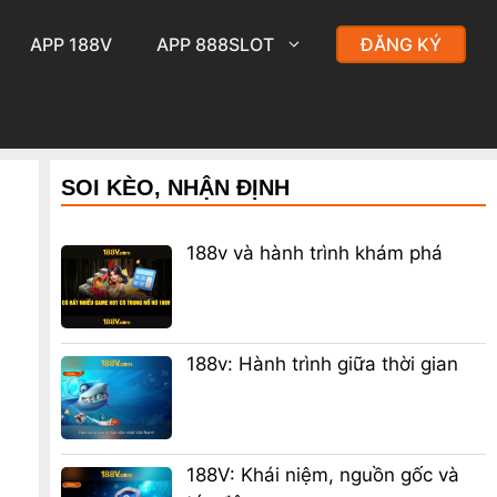
APP 188V
APP 888SLOT
ĐĂNG KÝ
SOI KÈO, NHẬN ĐỊNH
188v và hành trình khám phá
188v: Hành trình giữa thời gian
188V: Khái niệm, nguồn gốc và