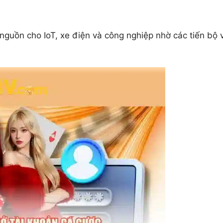
nguồn cho IoT, xe điện và công nghiệp nhờ các tiến bộ 