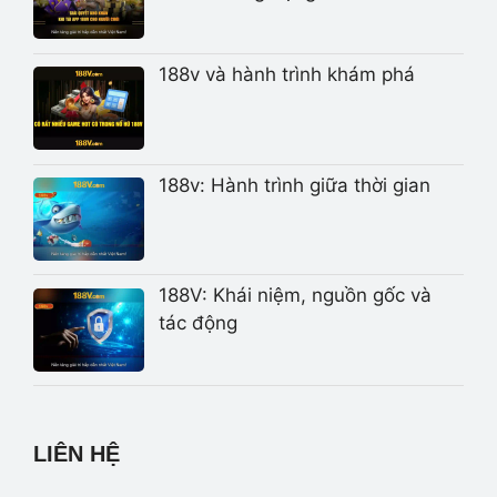
188v và hành trình khám phá
188v: Hành trình giữa thời gian
188V: Khái niệm, nguồn gốc và
tác động
LIÊN HỆ