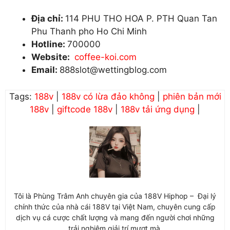
Địa chỉ:
114 PHU THO HOA P. PTH Quan Tan
Phu Thanh pho Ho Chi Minh
Hotline:
700000
Website:
coffee-koi.com
Email:
888slot@wettingblog.com
Tags:
188v
|
188v có lừa đảo không
|
phiên bản mới
188v
|
giftcode 188v
|
188v tải ứng dụng
|
Tôi là Phùng Trâm Anh chuyên gia của 188V Hiphop – Đại lý
chính thức của nhà cái 188V tại Việt Nam, chuyên cung cấp
dịch vụ cá cược chất lượng và mang đến người chơi những
trải nghiệm giải trí mượt mà.