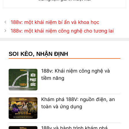
188v: một khái niệm bí ẩn và khoa học
188v: một khái niệm công nghệ cho tương lai
SOI KÈO, NHẬN ĐỊNH
188v: Khái niệm công nghệ và
tiềm năng
Khám phá 188V: nguồn điện, an
toàn và ứng dụng
188v và hành trình khám phá