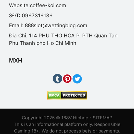
Website:coffee-koi.com
SĐT: 0967316136
Email:
888slot@wettingblog.com
Địa Chỉ: 114 PHU THO HOA P. PTH Quan Tan
Phu Thanh pho Ho Chi Minh
MXH
Copyright 2025 © 188V Hiphop -
SITEMAP
This is an informational platform only. Responsible
Gaming 18+. We do not process bets or payments.