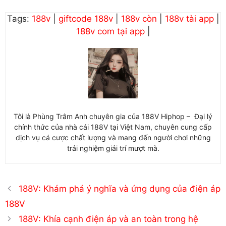
Tags:
188v
|
giftcode 188v
|
188v còn
|
188v tài app
|
188v com tại app
|
Tôi là Phùng Trâm Anh chuyên gia của 188V Hiphop – Đại lý
chính thức của nhà cái 188V tại Việt Nam, chuyên cung cấp
dịch vụ cá cược chất lượng và mang đến người chơi những
trải nghiệm giải trí mượt mà.
188V: Khám phá ý nghĩa và ứng dụng của điện áp
188V
188V: Khía cạnh điện áp và an toàn trong hệ