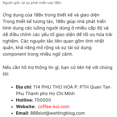
Nguồn gốc và sự phát triển của 188v
Ứng dụng của 188v trong thiết kế và giao diện
Trong thiết kế tương tác, 188v giúp nhà phát triển
hình dung các luồng người dùng ở nhiều cấp độ và
dễ điều chỉnh các yếu tố giao diện để tối ưu hóa trải
nghiệm. Các nguyên tắc liên quan gồm tính nhất
quán, khả năng mở rộng và sự tái sử dụng
component trong nhiều ngữ cảnh.
Nếu cần hỗ trợ thông tin gì, bạn cứ liên hệ với chúng
tôi:
Địa chỉ:
114 PHU THO HOA P. PTH Quan Tan
Phu Thanh pho Ho Chi Minh
Hotline:
700000
Website:
coffee-koi.com
Email:
888slot@wettingblog.com