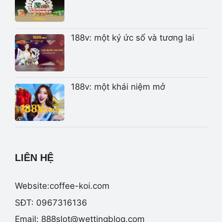
188v: một ký ức số và tương lai
188v: một khái niệm mở
LIÊN HỆ
Website:coffee-koi.com
SĐT: 0967316136
Email:
888slot@wettingblog.com