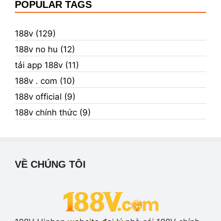
POPULAR TAGS
188v (129)
188v no hu (12)
tải app 188v (11)
188v . com (10)
188v official (9)
188v chính thức (9)
VỀ CHÚNG TÔI