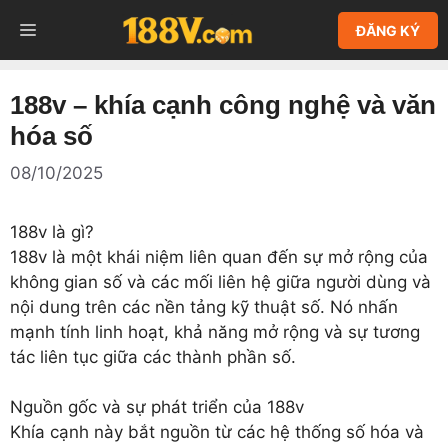
Chuyển
MENU
ĐĂNG KÝ
đến
nội
dung
188v – khía cạnh công nghệ và văn
hóa số
08/10/2025
188v là gì?
188v là một khái niệm liên quan đến sự mở rộng của
không gian số và các mối liên hệ giữa người dùng và
nội dung trên các nền tảng kỹ thuật số. Nó nhấn
mạnh tính linh hoạt, khả năng mở rộng và sự tương
tác liên tục giữa các thành phần số.
Nguồn gốc và sự phát triển của 188v
Khía cạnh này bắt nguồn từ các hệ thống số hóa và