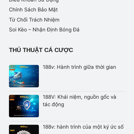
Chính Sách Bảo Mật
Từ Chối Trách Nhiệm
Soi Kèo – Nhận Định Bóng Đá
THỦ THUẬT CÁ CƯỢC
188v: Hành trình giữa thời gian
188V: Khái niệm, nguồn gốc và
tác động
188v: hành trình của một ký ức số