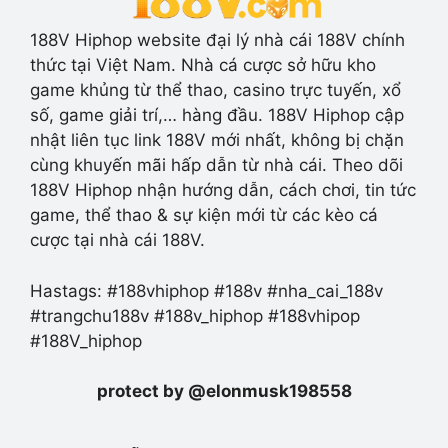
188V Hiphop website đại lý nhà cái 188V chính
thức tại Việt Nam. Nhà cá cược sở hữu kho
game khủng từ thể thao, casino trực tuyến, xổ
số, game giải trí,… hàng đầu. 188V Hiphop cập
nhật liên tục link 188V mới nhất, không bị chặn
cùng khuyến mãi hấp dẫn từ nhà cái. Theo dõi
188V Hiphop nhận hướng dẫn, cách chơi, tin tức
game, thể thao & sự kiện mới từ các kèo cá
cược tại nhà cái 188V.
Hastags: #188vhiphop #188v #nha_cai_188v
#trangchu188v #188v_hiphop #188vhipop
#188V_hiphop
protect by @elonmusk198558