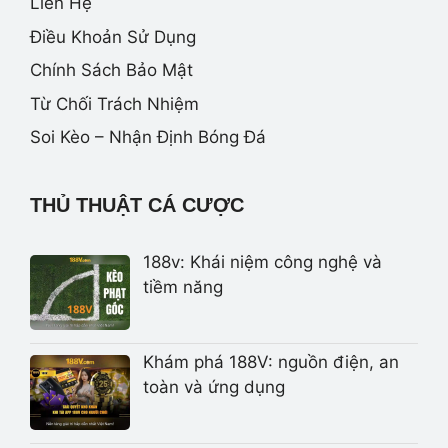
Liên Hệ
Điều Khoản Sử Dụng
Chính Sách Bảo Mật
Từ Chối Trách Nhiệm
Soi Kèo – Nhận Định Bóng Đá
THỦ THUẬT CÁ CƯỢC
188v: Khái niệm công nghệ và
tiềm năng
Khám phá 188V: nguồn điện, an
toàn và ứng dụng