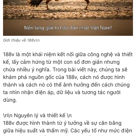
Giới thiệu về 188v\n
188v là một khái niệm kết nối giữa công nghệ và thiết
kế, lấy cảm hứng từ một con số đơn giản nhưng
chứa nhiều ý nghĩa. Trong bài viết này, chúng ta sẽ
khám phá nguồn gốc của 188v, cách nó được hình
thành và cách nó có thể ảnh hưởng đến cách chúng
ta nhìn nhận điện áp, dữ liệu và tương tác người
dùng.
\n\n
Nguyên lý và thiết kế
\n
188v được hình thành từ ý tưởng về sự cân bằng
giữa hiệu suất và thẩm mỹ. Các yếu tố như mức điện