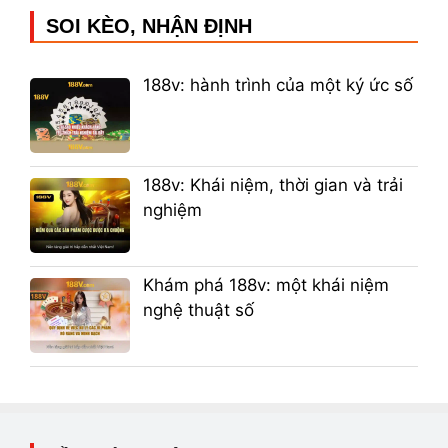
SOI KÈO, NHẬN ĐỊNH
188v: hành trình của một ký ức số
188v: Khái niệm, thời gian và trải
nghiệm
Khám phá 188v: một khái niệm
nghệ thuật số