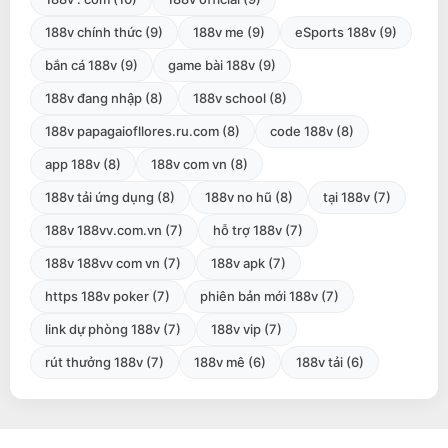
188v chính thức (9)
188v me (9)
eSports 188v (9)
bắn cá 188v (9)
game bài 188v (9)
188v đang nhập (8)
188v school (8)
188v papagaiofllores.ru.com (8)
code 188v (8)
app 188v (8)
188v com vn (8)
188v tải ứng dụng (8)
188v no hũ (8)
tại 188v (7)
188v 188vv.com.vn (7)
hỗ trợ 188v (7)
188v 188vv com vn (7)
188v apk (7)
https 188v poker (7)
phiên bản mới 188v (7)
link dự phòng 188v (7)
188v vip (7)
rút thưởng 188v (7)
188v mê (6)
188v tải (6)