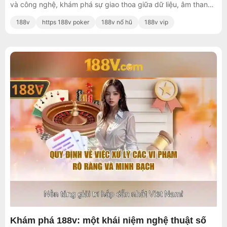
và công nghệ, khám phá sự giao thoa giữa dữ liệu, âm thanh
và hình ảnh.
188v
https 188v poker
188v nổ hũ
188v vip
Khám phá 188v: một khái niệm nghệ thuật số